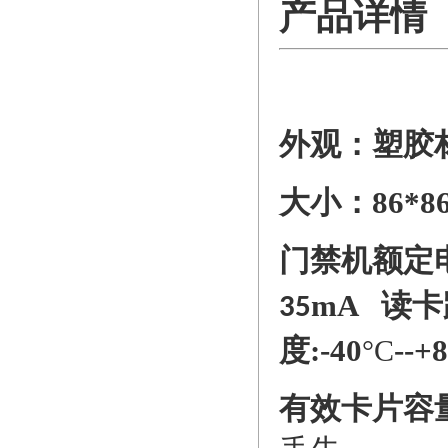
产品详情
外观：塑胶
大小：86*8
门禁机
额定
mA
读卡
35
度
:
-
4
0
--
+
8
°C
有效卡片容