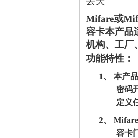
丢失
Mifare
或
Mif
容卡
本产品
机
构
、工厂
功能特性：
1、
本产
密码
定义
2、
Mifar
容卡