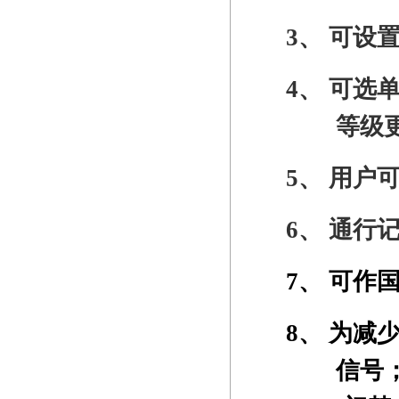
3、
可设
4、
可选
等级
5、
用户
6、
通行
7、
可作
8、
为减少
信号